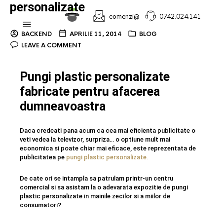
personalizate
0742.024.141
comenzi@
BACKEND
APRILIE 11, 2014
BLOG
LEAVE A COMMENT
Pungi plastic personalizate
fabricate pentru afacerea
dumneavoastra
Daca credeati pana acum ca cea mai eficienta publicitate o
veti vedea la televizor, surpriza… o optiune mult mai
economica si poate chiar mai eficace, este reprezentata de
publicitatea pe
pungi plastic personalizate.
De cate ori se intampla sa patrulam printr-un centru
comercial si sa asistam la o adevarata expozitie de pungi
plastic personalizate in mainile zecilor si a miilor de
consumatori?