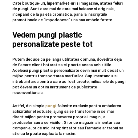
Cate boutique-uri, hipermarket-uri si magazine, atatea feluri
de pungi. Sunt care mai de care mai haioase si originale,
incepand de la paleta cromatica, pana la inscriptiile
promotionale ce ”impodobesc” una sau ambele fatete.
Vedem pungi plastic
personalizate peste tot
Putem deduce ca pe langa utilitatea comuna, dovedita deja
de fiecare client hotarat sa-si poarte acasa achizitiile.
Aceleasi pungi plastic personalizate devin mai mult decat un
mijloc pentru transportarea marfurilor. Suplimentandu-si
intrebuintarea pentru care au fost create, milioanele de pungi
pot deveni un optim instrument de publicitate
neconventionala.
Astfel, din simple
pungi
folosite exclusiv pentru ambalarea
achizitiilor efectuate, ajung sa se transforme in cel mai
direct mijloc pentru promovarea propriei imagini, a
produselor sau a serviciilor. Si orice magazin alimentar sau
companie, orice mic intreprinzator sau farmacie ar trebui sa
stie ca le poate exploata la maxim.