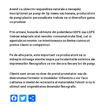
Avand ca obiectiv raspandirea naturala a mesajului
inscriptionat pe pungi de tip maieu sau banana, producatorii
de pungi plastic personalizate trebuie sa-si diversifice gama
cu produse.
Prin urmare, bunurile obtinute din polietilena HDPE sau LDPE
trebuie adaptate atat nevoilor consumatorului final, cat si
agentului economic ce intentioneaza sa devina cunoscut
printre clienti si competitori.
Pe de alta parte, este important ca producatorii sa-si
indrepte intreaga atentie inspre particularitatile estetice ale
imprimeurilor flexografice ce vor decora fiecare lot de pungi.
Clientii sunt atrasi nu doar de pretul promitator sau de
diversitatea formelor si modelelor. Diferenta o vor face
calitatea si nivelul de rezistenta al materialului folosit si nu in
ultimul rand originalitatea desenului flexografic.
F
T
S
a
w
h