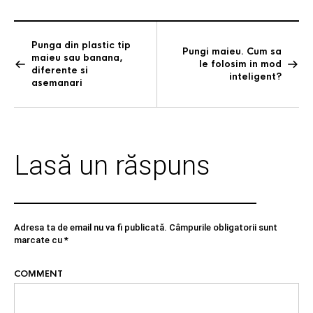
c
i
a
e
t
r
Punga din plastic tip
Pungi maieu. Cum sa
maieu sau banana,
b
t
e
le folosim in mod
diferente si
inteligent?
o
e
asemanari
o
r
k
Lasă un răspuns
Adresa ta de email nu va fi publicată.
Câmpurile obligatorii sunt
marcate cu
*
COMMENT