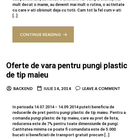
mult decat o manie, au devenit mai mult o rutina, o activitate
cu care v-ati obisnuit deja cu totii. Cam tot la fel cum v-ati
[…]
CONTINUE READING
Oferte de vara pentru pungi plastic
de tip maieu
BACKEND
IULIE 14, 2014
LEAVE A COMMENT
In perioada 14.07.2014 – 14.09.2014 puteti beneficia de
reducerile de pret pentru pungi plastic de tip maieu. Pentru a
comanda pungi plastic de tip maieu, care au pret de lista,
reducerea este de 7% pentru toate dimensiunile de pungi.
Cantitatea minima ce poate fi comandata este de 5.000
bucati si beneficiati de transport gratuit precum […]