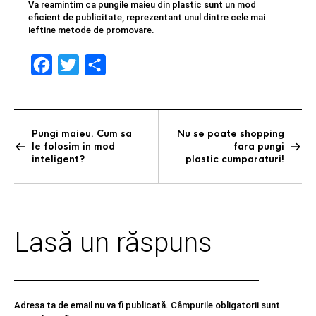
Va reamintim ca pungile maieu din plastic sunt un mod
eficient de publicitate, reprezentant unul dintre cele mai
ieftine metode de promovare.
F
T
S
a
w
h
c
i
a
e
t
r
Pungi maieu. Cum sa
Nu se poate shopping
le folosim in mod
fara pungi
b
t
e
inteligent?
plastic cumparaturi!
o
e
o
r
k
Lasă un răspuns
Adresa ta de email nu va fi publicată.
Câmpurile obligatorii sunt