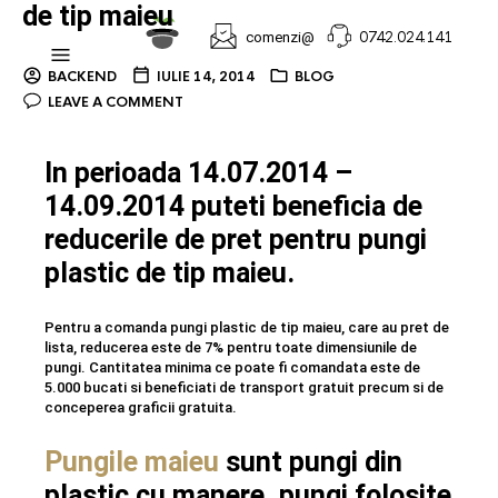
de tip maieu
0742.024.141
comenzi@
BACKEND
IULIE 14, 2014
BLOG
LEAVE A COMMENT
In perioada 14.07.2014 –
14.09.2014 puteti beneficia de
reducerile de pret pentru pungi
plastic de tip maieu.
Pentru a comanda pungi plastic de tip maieu, care au pret de
lista, reducerea este de 7% pentru toate dimensiunile de
pungi. Cantitatea minima ce poate fi comandata este de
5.000 bucati si beneficiati de transport gratuit precum si de
conceperea graficii gratuita.
Pungile maieu
sunt pungi din
plastic cu manere, pungi folosite