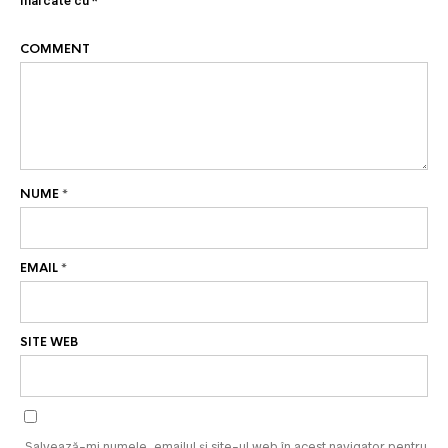
marcate cu
*
COMMENT
NUME
*
EMAIL
*
SITE WEB
Salvează-mi numele, emailul și site-ul web în acest navigator pentru