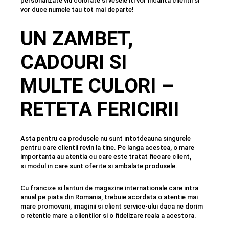
personalizate viu colorate si vesele iti vor incanta clientii si
vor duce numele tau tot mai departe!
UN ZAMBET,
CADOURI SI
MULTE CULORI –
RETETA FERICIRII
Asta pentru ca produsele nu sunt intotdeauna singurele
pentru care clientii revin la tine. Pe langa acestea, o mare
importanta au atentia cu care este tratat fiecare client,
si modul in care sunt oferite si ambalate produsele.
Cu francize si lanturi de magazine internationale care intra
anual pe piata din Romania, trebuie acordata o atentie mai
mare promovarii, imaginii si client service-ului daca ne dorim
o retentie mare a clientilor si o fidelizare reala a acestora.