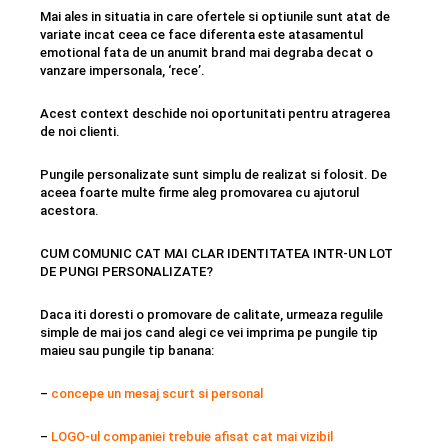
Mai ales in situatia in care ofertele si optiunile sunt atat de
variate incat ceea ce face diferenta este atasamentul
emotional fata de un anumit brand mai degraba decat o
vanzare impersonala, ‘rece’.
Acest context deschide noi oportunitati pentru atragerea
de noi clienti.
Pungile personalizate sunt simplu de realizat si folosit. De
aceea foarte multe firme aleg promovarea cu ajutorul
acestora.
CUM COMUNIC CAT MAI CLAR IDENTITATEA INTR-UN LOT
DE PUNGI PERSONALIZATE?
Daca iti doresti o promovare de calitate, urmeaza regulile
simple de mai jos cand alegi ce vei imprima pe pungile tip
maieu sau pungile tip banana:
–
concepe un mesaj scurt si personal
–
LOGO-ul companiei trebuie afisat cat mai vizibil