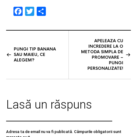
F
T
S
a
w
h
c
i
a
e
t
r
APELEAZA CU
INCREDERE LA O
b
t
e
PUNGI TIP BANANA
METODA SIMPLA DE
SAU MAIEU, CE
o
e
PROMOVARE –
ALEGEM?
PUNGI
o
r
PERSONALIZATE!
k
Lasă un răspuns
Adresa ta de email nu va fi publicată.
Câmpurile obligatorii sunt