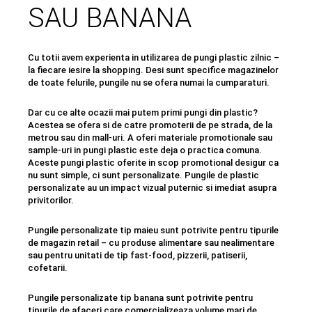
SAU BANANA
Cu totii avem experienta in utilizarea de pungi plastic zilnic –
la fiecare iesire la shopping. Desi sunt specifice magazinelor
de toate felurile, pungile nu se ofera numai la cumparaturi.
Dar cu ce alte ocazii mai putem primi pungi din plastic?
Acestea se ofera si de catre promoterii de pe strada, de la
metrou sau din mall-uri. A oferi materiale promotionale sau
sample-uri in pungi plastic este deja o practica comuna.
Aceste pungi plastic oferite in scop promotional desigur ca
nu sunt simple, ci sunt personalizate. Pungile de plastic
personalizate au un impact vizual puternic si imediat asupra
privitorilor.
Pungile personalizate tip maieu sunt potrivite pentru tipurile
de magazin retail – cu produse alimentare sau nealimentare
sau pentru unitati de tip fast-food, pizzerii, patiserii,
cofetarii.
Pungile personalizate tip banana sunt potrivite pentru
tipurile de afaceri care comercializeaza volume mari de