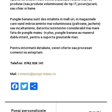
produse (sau produse voluminoase) de tip IT, jocuri/jucarii,
sau chiar si haine.
Pungile banana sunt des intalnite in mall-uri, in magazinele
care vand imbracaminte mai voluminoasa (paltoane, jachete)
sau incaltaminte, datorita rezistentei considerabil mai mare
fata de pungile maieu. In plus, pungile banana au manerul
dublu intarit, pentru a suporta greutatile mari.
Pentru intormatii detaliate, cereri oferte sau procesari
comenzi va asteptam:
Telefon: 0742.024.141
Mail:
comenzi@pungi-maieu.ro
F
T
S
a
w
h
c
i
a
e
t
r
Pungi personalizate