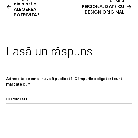
PUNGI
din plastic-
b
t
e
PERSONALIZATE CU
ALEGEREA
DESIGN ORIGINAL
o
e
POTRIVITA?
o
r
k
Lasă un răspuns
Adresa ta de email nu va fi publicată.
Câmpurile obligatorii sunt
marcate cu
*
COMMENT